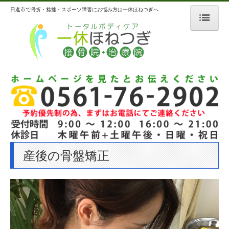
日進市で骨折・捻挫・スポーツ障害にお悩み方は一休ほねつぎへ
ホーム
ご挨拶
医院案内
医院紹介
院内・設備紹介
産後の骨盤矯正
施術について
当院の特徴
外傷の手当て
スポーツによるケガ