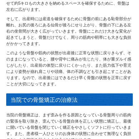
せて約5キロもの大きさを納めるスペースを確保するために、骨盤は
左右に広がります。
そして、出産時には産道を確保するために骨盤の前にある恥骨部分が
離れ、お尻の後ろにある仙骨が後ろにせり上がり、骨盤の下にある左
右の坐骨間が大きく広がっていきます。骨盤にこれだけ大きな変化が
起きてしまうと、骨盤だけでなく、周りの筋肉や靭帯にも大きな負担
がかかってきます。
このような骨盤や筋肉の状態が出産後に正常な状態に戻りきらず、そ
のままになっていると、腰や背中に痛みが生じたり、体が重ダルイ感
じがしたり、出産前の体型に戻りにくかったり、また筋力低下や育児
により姿勢が崩れ肩こりや頭痛、体の不調なども引き起こすことがあ
ります。なので、出産後にはできるだけ早く骨盤の状態を正常に戻す
ことが大切になってきます。
当院での骨盤矯正の治療法
当院の骨盤矯正は、まず歪みを作る原因となっている骨盤周りの筋肉
の緊張を取り除き、歪んでいる骨盤自体を正しい状態に矯正し、最後
に開いている骨盤を閉じていく矯正をやさしくソフトに行っていきま
す。また、患者様一人ひとりのお身体の状態に合わせて無理なく負担