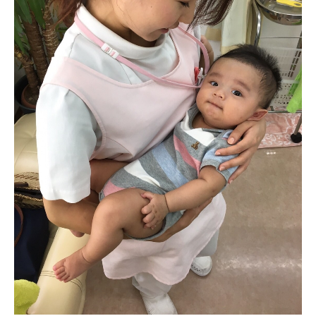
むち打ち症について
首・肩の痛み
腰の痛み
産後の骨盤矯正
relax&bodycare Bell
初めての方へ
健康保険の取扱いについて
よくあるご質問
料金表
キャンペーン